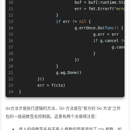
10
			buf = buf[:runtime.Stac
11
			err = fmt.Errorf(
"errgr
12
		}
13
if
 err != 
nil
 {
14
			g.errOnce.Do(
func
()
 {
15
				g.err = err
16
if
 g.cancel != 
17
					g.canc
18
				}
19
			})
20
		}
21
		g.wg.Done()
22
	}()
23
	err = f(ctx)
24
}
do方法才是执行逻辑的方法，Go 方法是在“官方的 Go 方法”之外
包的一层函数签名控制层。这里有两个点值得注意：
传入的函数签名并不是 0 参数的而是添加了 ctx 参数，如