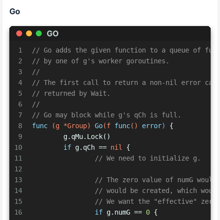
Go
GO
1
// Go adds the given function to a queue of fun
2
// by one of g's worker goroutines.
3
//
4
// The first call to return a non-nil error can
5
// returned by Wait.
6
//
7
// Go may block while g's qCh is full.
8
func
(g *Group)
Go
(f 
func
()
error
)
 {
9
	g.qMu.Lock()
10
if
 g.qCh == 
nil
 {
11
// We need to initialize g.
12
13
// The zero value of numG would
14
// would be created, which woul
15
// We want the "effective" zero
16
if
 g.numG == 
0
 {