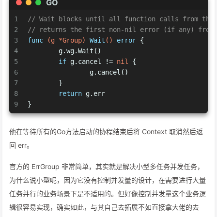
GO
1
// Wait blocks until all function calls from the
2
// returns the first non-nil error (if any) from
3
func
(g *Group)
Wait
()
error
 {
4
	g.wg.Wait()
5
if
 g.cancel != 
nil
 {
6
		g.cancel()
7
	}
8
return
 g.err
9
}
他在等待所有的Go方法启动的协程结束后将 Context 取消然后返
回 err。
官方的 ErrGroup 非常简单，其实就是解决小型多任务并发任务，
为什么说小型呢，因为它没有控制并发量的设计，在需要进行大量
任务并行的业务场景下是不适用的。但好像控制并发量这个业务逻
辑很容易实现，确实如此，与其自己去拓展不如直接拿大佬的去