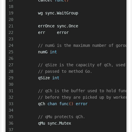
17
	cancel 
func
()
18
19
	wg sync.WaitGroup
20
21
	errOnce sync.Once
22
	err     error
23
24
// numG is the maximum number of gorout
25
	numG 
int
26
27
// qSize is the capacity of qCh, used f
28
// passed to method Go.
29
	qSize 
int
30
31
// qCh is the buffer used to hold funcs
32
// before they are picked up by worker 
33
	qCh 
chan
func
()
error
34
35
// qMu protects qCh.
36
	qMu sync.Mutex
37