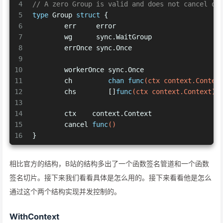
4
// A zero Group is valid and does not cancel on
5
type
 Group 
struct
 {
6
	err     error
7
	wg      sync.WaitGroup
8
	errOnce sync.Once
9
10
	workerOnce sync.Once
11
	ch         
chan
func
(ctx context.Contex
12
	chs        []
func
(ctx context.Context)
13
14
	ctx    context.Context
15
	cancel 
func
()
16
}
相比官方的结构，B站的结构多出了一个函数签名管道和一个函数
签名切片。接下来我们看看具体是怎么用的。接下来看看他是怎么
通过这个两个结构实现并发控制的。
WithContext