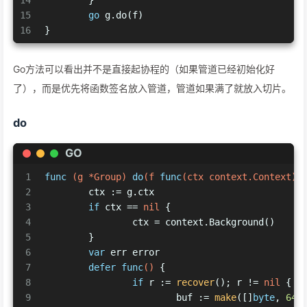
15
go
 g.do(f)
16
}
Go方法可以看出并不是直接起协程的（如果管道已经初始化好
了），而是优先将函数签名放入管道，管道如果满了就放入切片。
do
GO
1
func
(g *Group)
do
(f 
func
(ctx context.Context)
2
	ctx := g.ctx
3
if
 ctx == 
nil
 {
4
		ctx = context.Background()
5
	}
6
var
 err error
7
defer
func
()
 {
8
if
 r := 
recover
(); r != 
nil
 {
9
			buf := 
make
([]
byte
, 
64
<