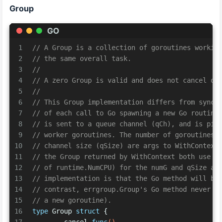
Group
GO
1
// A Group is a collection of goroutines workin
2
// the same overall task.
3
//
4
// A zero Group is valid and does not cancel on
5
//
6
// This Group implementation differs from sync/
7
// of each call to Go spawning a new Go routine
8
// is sent to a queue channel (qCh), and is pic
9
// worker goroutines. The number of goroutines 
10
// channel size (qSize) are args to WithContext
11
// the Group returned by WithContext both use d
12
// of runtime.NumCPU) for the numG and qSize ar
13
// implementation is that the Go method will bl
14
// contrast, errgroup.Group's Go method never b
15
// a new goroutine).
16
type
 Group 
struct
 {