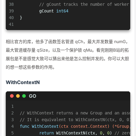
38
// gCount tracks the number of worker g
39
	gCount 
int64
40
}
41
相比官方的库，他多了函数签名管道 qCh，最大并发数量 numG，
最大管道缓存量 qSize，以及一个保护锁 qMu。看完刚刚B站的拓
展包是不是感觉大致可以猜出来他是怎么控制并发的。你可以大胆
的想一想这些参数的作用。
WithContextN
GO
1
2
// WithContext returns a new Group and an assoc
3
// It is equivalent to WithContextN(ctx, 0, 0).
4
func
WithContext
(ctx context.Context)
(*Group, 
5
return
 WithContextN(ctx, 
0
, 
0
) 
// zero 