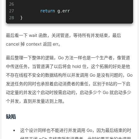
26
27
return
 g.err
28
}
最后看一下 wait 函数，关闭管道，等待所有并发结束，最后
cancel 掉 context 返回 err。
最后整理一下整体的逻辑，Go 方法一样也是一个生产者，像管道
中传送任务，当管道满了以后将会 hold 住，这个拓展的好处是他
不存在线程不安全的数据结构所以并发调用 Go 是没有问题的，Go
发送任务的同时也承担着启动消费者的重任，区别于B站的一下启
动定量的并发这个启动时按需启动的，启动多少个 Go 就启动多少
个并发，直到并发量达到上限。
缺陷
这个设计同样也不能进行并发调用 Go，因为最后结束的时
候是关闭 qCh 来结束所有消费者，此时如果并发的去调用