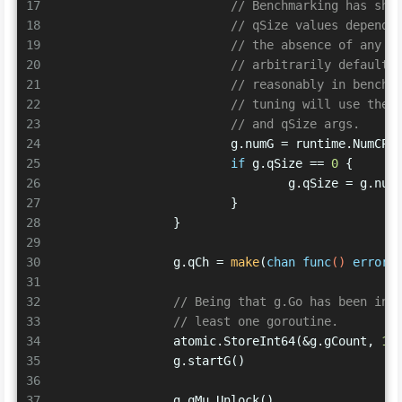
17
// Benchmarking has sho
18
// qSize values depend 
19
// the absence of any o
20
// arbitrarily default 
21
// reasonably in benchm
22
// tuning will use the 
23
// and qSize args.
24
			g.numG = runtime.NumCPU
25
if
 g.qSize == 
0
 {
26
				g.qSize = g.num
27
			}
28
		}
29
30
		g.qCh = 
make
(
chan
func
()
error
,
31
32
// Being that g.Go has been inv
33
// least one goroutine.
34
		atomic.StoreInt64(&g.gCount, 
1
)
35
		g.startG()
36
37
		g.qMu.Unlock()