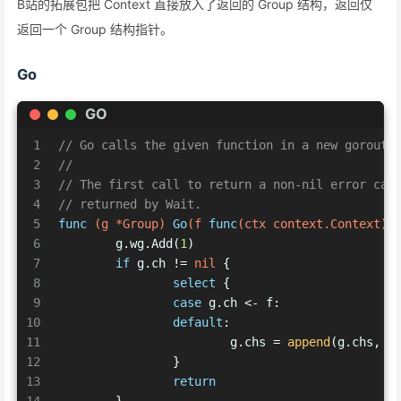
B站的拓展包把 Context 直接放入了返回的 Group 结构，返回仅
返回一个 Group 结构指针。
Go
GO
1
// Go calls the given function in a new gorouti
2
//
3
// The first call to return a non-nil error can
4
// returned by Wait.
5
func
(g *Group)
Go
(f 
func
(ctx context.Context)
6
	g.wg.Add(
1
)
7
if
 g.ch != 
nil
 {
8
select
 {
9
case
 g.ch <- f:
10
default
:
11
			g.chs = 
append
(g.chs, f
12
		}
13
return
14
	}