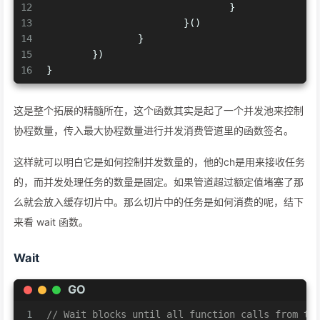
12
				}
13
			}()
14
		}
15
	})
16
}
这是整个拓展的精髓所在，这个函数其实是起了一个并发池来控制
协程数量，传入最大协程数量进行并发消费管道里的函数签名。
这样就可以明白它是如何控制并发数量的，他的ch是用来接收任务
的，而并发处理任务的数量是固定。如果管道超过额定值堵塞了那
么就会放入缓存切片中。那么切片中的任务是如何消费的呢，结下
来看 wait 函数。
Wait
GO
1
// Wait blocks until all function calls from th