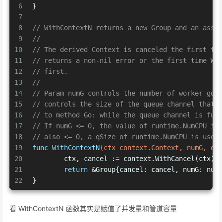
6
}
7
8
// WithContextN returns a new Group and an asso
9
//
10
// The derived Context is canceled the first ti
11
// returns a non-nil error or the first time Wa
12
// first.
13
//
14
// Param numG controls the number of worker gor
15
// controls the size of the queue channel that 
16
// to method Go: while the queue channel is ful
17
// If numG <= 0, the value of runtime.NumCPU is
18
// also <= 0, a qSize of runtime.NumCPU is used
19
func
WithContextN
(ctx context.Context, numG, qS
20
	ctx, cancel := context.WithCancel(ctx)
21
return
 &Group{cancel: cancel, numG: num
22
}
看 WithContextN 函数其实是赋值了并发量和管道容量