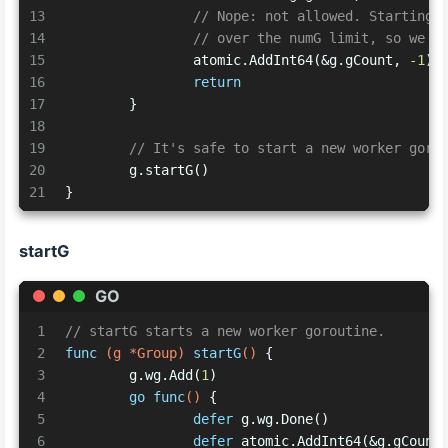
13
// Nope: not allowed. Starting 
14
// over the numG limit, so we b
15
		atomic.AddInt64(&g.gCount, 
-1
)
16
return
17
	}
18
19
// It's safe to start a new worker goro
20
	g.startG()
21
}
startG
GO
1
// startG starts a new worker goroutine.
2
func
(g *Group)
startG
()
 {
3
	g.wg.Add(
1
)
4
go
func
()
 {
5
defer
 g.wg.Done()
6
defer
 atomic.AddInt64(&g.gCount