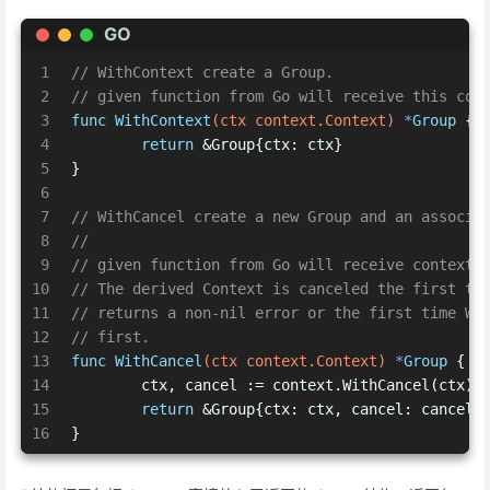
GO
1
// WithContext create a Group.
2
// given function from Go will receive this con
3
func
WithContext
(ctx context.Context)
 *
Group
 {
4
return
 &Group{ctx: ctx}
5
}
6
7
// WithCancel create a new Group and an associa
8
//
9
// given function from Go will receive context 
10
// The derived Context is canceled the first ti
11
// returns a non-nil error or the first time Wa
12
// first.
13
func
WithCancel
(ctx context.Context)
 *
Group
 {
14
	ctx, cancel := context.WithCancel(ctx)
15
return
 &Group{ctx: ctx, cancel: cancel}
16
}