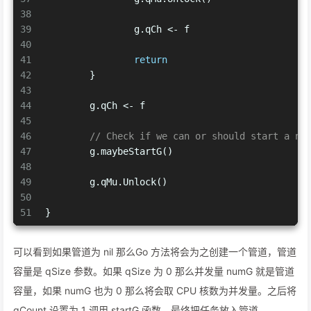
38
39
		g.qCh <- f
40
41
return
42
	}
43
44
	g.qCh <- f
45
46
// Check if we can or should start a ne
47
	g.maybeStartG()
48
49
	g.qMu.Unlock()
50
51
}
可以看到如果管道为 nil 那么Go 方法将会为之创建一个管道，管道
容量是 qSize 参数。如果 qSize 为 0 那么并发量 numG 就是管道
容量，如果 numG 也为 0 那么将会取 CPU 核数为并发量。之后将
gCount 设置为 1 调用 startG 函数，最终把任务放入管道。