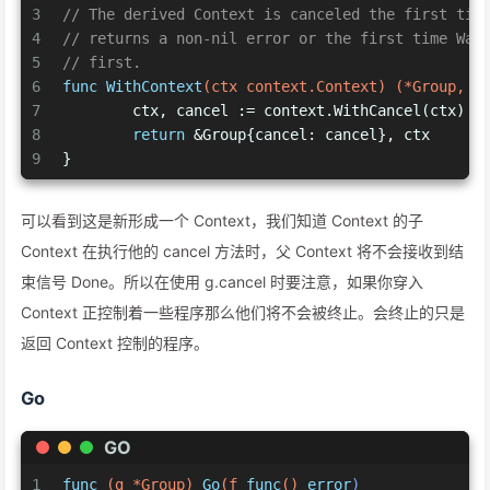
3
// The derived Context is canceled the first tim
4
// returns a non-nil error or the first time Wai
5
// first.
6
func
WithContext
(ctx context.Context)
(*Group, c
7
	ctx, cancel := context.WithCancel(ctx)
8
return
 &Group{cancel: cancel}, ctx
9
}
可以看到这是新形成一个 Context，我们知道 Context 的子
Context 在执行他的 cancel 方法时，父 Context 将不会接收到结
束信号 Done。所以在使用 g.cancel 时要注意，如果你穿入
Context 正控制着一些程序那么他们将不会被终止。会终止的只是
返回 Context 控制的程序。
Go
GO
1
func
(g *Group)
Go
(f 
func
()
error
)