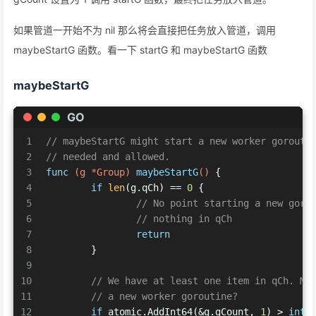
如果管道一开始不为 nil 那么将会直接把任务放入管道，调用
maybeStartG 函数。看一下 startG 和 maybeStartG 函数
maybeStartG
GO
1
// maybeStartG might start a new worker gorouti
2
// needed and allowed.
3
func
(g *Group)
maybeStartG
()
 {
4
if
len
(g.qCh) == 
0
 {
5
// No point starting a new goro
6
// nothing in qCh
7
return
8
	}
9
10
// We have at least one item in qCh. Ma
11
// a new worker goroutine?
12
if
 atomic.AddInt64(&g.gCount, 
1
) > 
int6