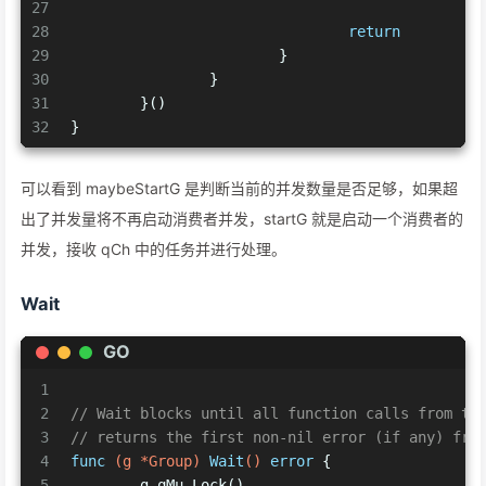
27
28
return
29
			}
30
		}
31
	}()
32
}
可以看到 maybeStartG 是判断当前的并发数量是否足够，如果超
出了并发量将不再启动消费者并发，startG 就是启动一个消费者的
并发，接收 qCh 中的任务并进行处理。
Wait
GO
1
2
// Wait blocks until all function calls from th
3
// returns the first non-nil error (if any) fro
4
func
(g *Group)
Wait
()
error
 {
5
	g.qMu.Lock()