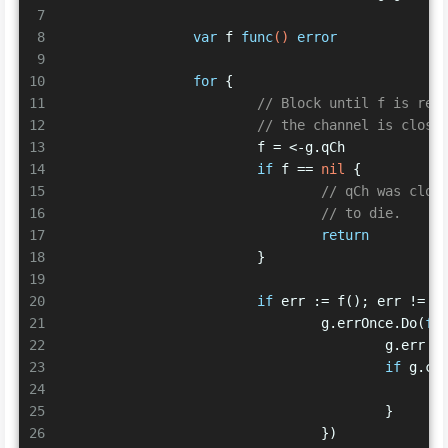
7
8
var
 f 
func
()
error
9
10
for
 {
11
// Block until f is rec
12
// the channel is close
13
			f = <-g.qCh
14
if
 f == 
nil
 {
15
// qCh was clos
16
// to die.
17
return
18
			}
19
20
if
 err := f(); err != 
n
21
				g.errOnce.Do(
fu
22
					g.err 
23
if
 g.ca
24
25
					}
26
				})