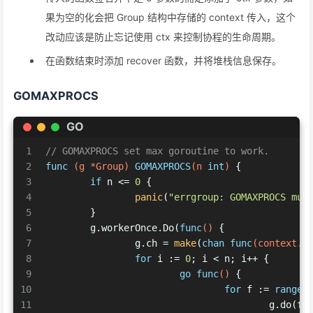
果为空的化会把 Group 结构中存储的 context 传入，这个
改动应该是防止忘记使用 ctx 来控制协程的生命周期。
在函数结束时添加 recover 函数，并将堆栈信息保存。
GOMAXPROCS
GO
1
// GOMAXPROCS set max goroutine to work.
2
func
(g *Group)
GOMAXPROCS
(n 
int
)
 {
3
if
 n <= 
0
 {
4
panic
(
"errgroup: GOMAXPROCS mus
5
	}
6
	g.workerOnce.Do(
func
()
 {
7
		g.ch = 
make
(
chan
func
(context.C
8
for
 i := 
0
; i < n; i++ {
9
go
func
()
 {
10
for
 f := 
range
 
11
					g.do(f)