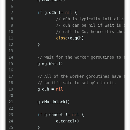
6
7
if
 g.qCh != 
nil
 {
8
// qCh is typically initialized
9
// qCh can be nil if Wait is in
10
// call to Go, hence this check
11
close
(g.qCh)
12
	}
13
14
// Wait for the worker goroutines to fi
15
	g.wg.Wait()
16
17
// All of the worker goroutines have fi
18
// so it's safe to set qCh to nil.
19
	g.qCh = 
nil
20
21
	g.qMu.Unlock()
22
23
if
 g.cancel != 
nil
 {
24
		g.cancel()
25
	}