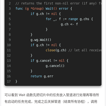
2
// returns the first non-nil error (if any) fro
3
func
(g *Group)
Wait
()
error
 {
4
if
 g.ch != 
nil
 {
5
for
 _, f := 
range
 g.chs {
6
			g.ch <- f
7
		}
8
	}
9
	g.wg.Wait()
10
if
 g.ch != 
nil
 {
11
close
(g.ch) 
// let all receiver
12
	}
13
if
 g.cancel != 
nil
 {
14
		g.cancel()
15
	}
16
return
 g.err
17
}
可以看到 Wait 函数先把切片中的任务放入管道进行处理再等待所
有启动的任务完成，完成之后关掉管道（结束所有协程），调用