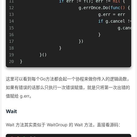
11
if
 err := f(); err != 
nil
 {
12
			g.errOnce.Do(
func
()
 {
13
				g.err = err
14
if
 g.cancel != 
15
					g.canc
16
				}
17
			})
18
		}
19
	}()
20
}
这里可以看到每个Go方法都会起一个协程来做你传入的逻辑函数，
如果有错误的话那么只执行一次错误赋值，就是只将第一次出错的
值赋给 g.err。
Wait
Wait 方法其实类似于 WaitGroup 的 Wait 方法，直接看源码：