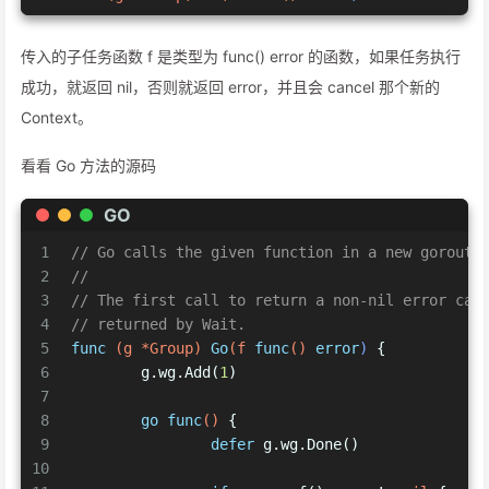
传入的子任务函数 f 是类型为 func() error 的函数，如果任务执行
成功，就返回 nil，否则就返回 error，并且会 cancel 那个新的
Context。
看看 Go 方法的源码
GO
1
// Go calls the given function in a new gorouti
2
//
3
// The first call to return a non-nil error can
4
// returned by Wait.
5
func
(g *Group)
Go
(f 
func
()
error
)
 {
6
	g.wg.Add(
1
)
7
8
go
func
()
 {
9
defer
 g.wg.Done()
10