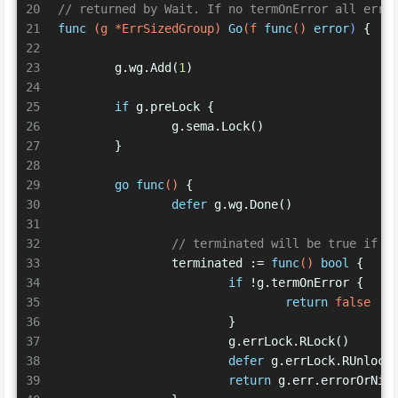
20
// returned by Wait. If no termOnError all erro
21
func
(g *ErrSizedGroup)
Go
(f 
func
()
error
)
 {
22
23
	g.wg.Add(
1
)
24
25
if
 g.preLock {
26
		g.sema.Lock()
27
	}
28
29
go
func
()
 {
30
defer
 g.wg.Done()
31
32
// terminated will be true if a
33
		terminated := 
func
()
bool
 {
34
if
 !g.termOnError {
35
return
false
36
			}
37
			g.errLock.RLock()
38
defer
 g.errLock.RUnlock
39
return
 g.err.errorOrNil