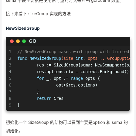
sema 字段主要就是使用信号量的方式来控制 goroutine 数量。
接下来看下 sizeGroup 实现的方法
NewSizedGroup
GO
1
// NewSizedGroup makes wait group with limited s
2
func
NewSizedGroup
(size 
int
, opts ...GroupOption
3
	res := SizedGroup{sema: NewSemaphore(siz
4
	res.options.ctx = context.Background()
5
for
 _, opt := 
range
 opts {
6
		opt(&res.options)
7
	}
8
return
 &res
9
}
初始化一个 SizeGroup 的结构可以看到主要是option 和 sema 的
初始化。