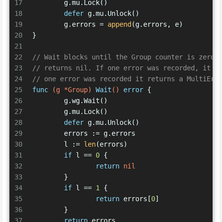
17
	g.mu.Lock()
18
defer
 g.mu.Unlock()
19
	g.errors = 
append
(g.errors, e)
20
}
21
22
// Wait blocks until the Group counter is zero.
23
// returns nil. If one error was recorded, it r
24
// one error was recorded it returns a MultiErr
25
func
(g *Group)
Wait
()
error
 {
26
	g.wg.Wait()
27
	g.mu.Lock()
28
defer
 g.mu.Unlock()
29
	errors := g.errors
30
	l := 
len
(errors)
31
if
 l == 
0
 {
32
return
nil
33
	}
34
if
 l == 
1
 {
35
return
 errors[
0
]
36
	}
37
return
 errors