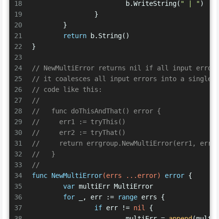
18
			b.WriteString(
" | "
)
19
		}
20
	}
21
return
 b.String()
22
}
23
24
// NewMultiError returns nil if all input error
25
// it coalesces all input errors into a single 
26
// code like this:
27
//
28
//   func doThisAndThat() error {
29
//     err1 := tryThis()
30
//     err2 := tryThat()
31
//     return errgroup.NewMultiError(err1, err2
32
//   }
33
//
34
func
NewMultiError
(errs ...error)
error
 {
35
var
 multiErr MultiError
36
for
 _, err := 
range
 errs {
37
if
 err != 
nil
 {
38
			multiErr = 
append
(multi