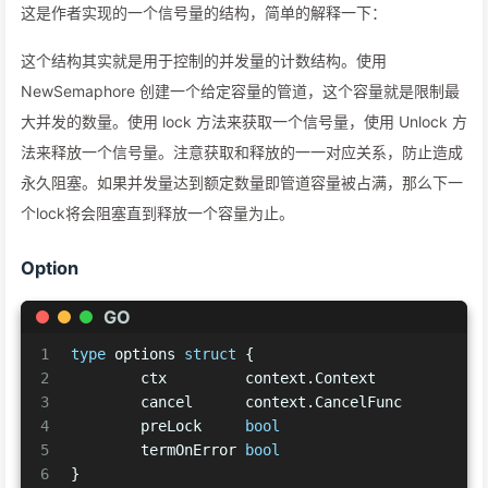
这是作者实现的一个信号量的结构，简单的解释一下：
这个结构其实就是用于控制的并发量的计数结构。使用
NewSemaphore 创建一个给定容量的管道，这个容量就是限制最
大并发的数量。使用 lock 方法来获取一个信号量，使用 Unlock 方
法来释放一个信号量。注意获取和释放的一一对应关系，防止造成
永久阻塞。如果并发量达到额定数量即管道容量被占满，那么下一
个lock将会阻塞直到释放一个容量为止。
Option
GO
1
type
 options 
struct
 {
2
	ctx         context.Context
3
	cancel      context.CancelFunc
4
	preLock     
bool
5
	termOnError 
bool
6
}