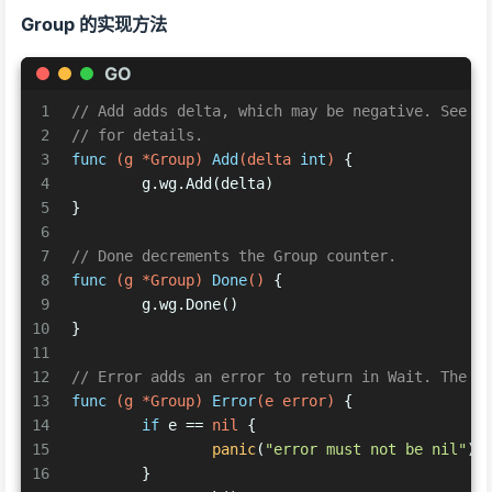
Group 的实现方法
GO
1
// Add adds delta, which may be negative. See s
2
// for details.
3
func
(g *Group)
Add
(delta 
int
)
 {
4
	g.wg.Add(delta)
5
}
6
7
// Done decrements the Group counter.
8
func
(g *Group)
Done
()
 {
9
	g.wg.Done()
10
}
11
12
// Error adds an error to return in Wait. The e
13
func
(g *Group)
Error
(e error)
 {
14
if
 e == 
nil
 {
15
panic
(
"error must not be nil"
)
16
	}