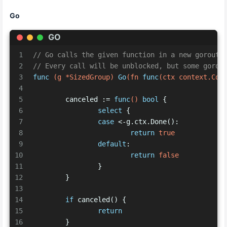
Go
GO
1
// Go calls the given function in a new gorouti
2
// Every call will be unblocked, but some gorou
3
func
(g *SizedGroup)
Go
(fn 
func
(ctx context.Con
4
5
	canceled := 
func
()
bool
 {
6
select
 {
7
case
 <-g.ctx.Done():
8
return
true
9
default
:
10
return
false
11
		}
12
	}
13
14
if
 canceled() {
15
return
16
	}