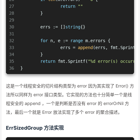
27
return
""
28
	}
29
30
	errs := []
string
{}
31
32
for
 n, e := 
range
 m.errors {
33
		errs = 
append
(errs, fmt.Sprintf
34
	}
35
return
 fmt.Sprintf(
"%d error(s) occurre
36
}
这是一个线程安全的切片结构类型为 error 因为其实现了 Error() 方
法所以同样为 error 接口类型。它实现的方法也十分简单一个是线
程安全的 append ，一个是判断是否没有 error 的 errorOrNil 方
法，最后一个就是 Error 放法实现了多个 error 的聚合描述。
ErrSizedGroup 方法实现