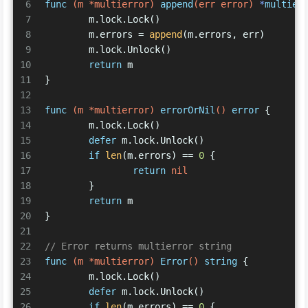
6
func
(m *multierror)
append
(err error)
 *
multier
7
	m.lock.Lock()
8
	m.errors = 
append
(m.errors, err)
9
	m.lock.Unlock()
10
return
 m
11
}
12
13
func
(m *multierror)
errorOrNil
()
error
 {
14
	m.lock.Lock()
15
defer
 m.lock.Unlock()
16
if
len
(m.errors) == 
0
 {
17
return
nil
18
	}
19
return
 m
20
}
21
22
// Error returns multierror string
23
func
(m *multierror)
Error
()
string
 {
24
	m.lock.Lock()
25
defer
 m.lock.Unlock()
26
if
len
(m.errors) == 
0
 {