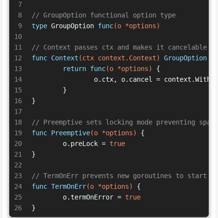
7
8
// GroupOption functional option type
9
type
 GroupOption 
func
(o *options)
10
11
// Context passes ctx and makes it cancelable
12
func
Context
(ctx context.Context)
GroupOption
 {
13
return
func
(o *options)
 {
14
		o.ctx, o.cancel = context.WithC
15
	}
16
}
17
18
// Preemptive sets locking mode preventing spaw
19
func
Preemptive
(o *options)
 {
20
	o.preLock = 
true
21
}
22
23
// TermOnErr prevents new goroutines to start a
24
func
TermOnErr
(o *options)
 {
25
	o.termOnError = 
true
26
}