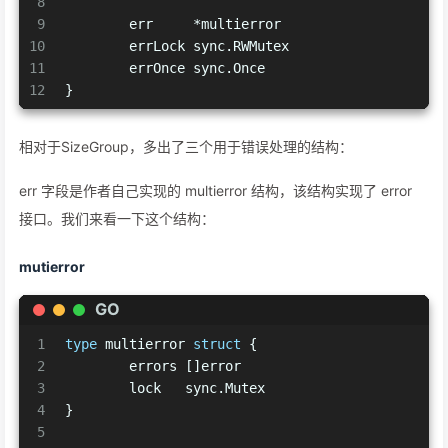
8
9
	err     *multierror
10
	errLock sync.RWMutex
11
	errOnce sync.Once
12
}
相对于SizeGroup，多出了三个用于错误处理的结构：
err 字段是作者自己实现的 multierror 结构，该结构实现了 error
接口。我们来看一下这个结构：
mutierror
GO
1
type
 multierror 
struct
 {
2
	errors []error
3
	lock   sync.Mutex
4
}
5