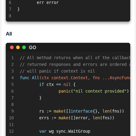
6
	err error
7
}
8
All
GO
1
// All method returns when all of the callbacks
2
// returned responses and errors are ordered ac
3
// will panic if context is nil
4
func
All
(ctx context.Context, fns ...AsyncFunc)
5
if
 ctx == 
nil
 {
6
panic
(
"nil context provided"
)
7
	}
8
9
	rs := 
make
([]
interface
{}, 
len
(fns))
10
	errs := 
make
([]error, 
len
(fns))
11
12
var
 wg sync.WaitGroup