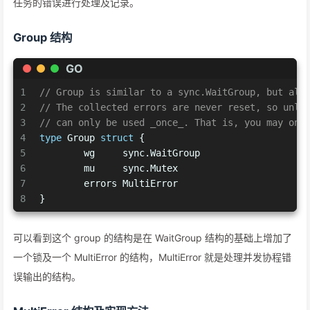
任务的错误进行处理及记录。
Group 结构
GO
1
// Group is similar to a sync.WaitGroup, but all
2
// The collected errors are never reset, so unli
3
// can only be used _once_. That is, you may onl
4
type
 Group 
struct
 {
5
	wg     sync.WaitGroup
6
	mu     sync.Mutex
7
	errors MultiError
8
}
可以看到这个 group 的结构是在 WaitGroup 结构的基础上增加了
一个锁及一个 MultiError 的结构，MultiError 就是处理并发协程错
误输出的结构。