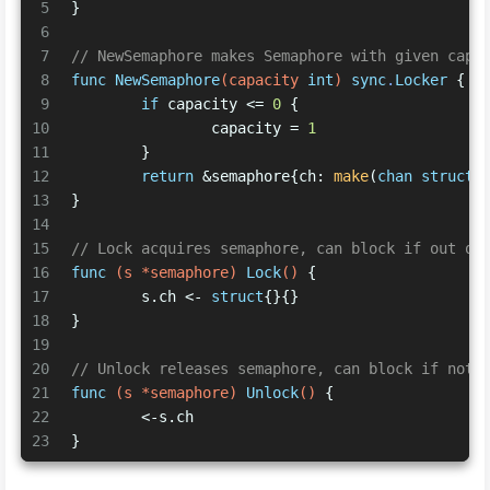
5
}
6
7
// NewSemaphore makes Semaphore with given capa
8
func
NewSemaphore
(capacity 
int
)
sync
.
Locker
 {
9
if
 capacity <= 
0
 {
10
		capacity = 
1
11
	}
12
return
 &semaphore{ch: 
make
(
chan
struct
{
13
}
14
15
// Lock acquires semaphore, can block if out of
16
func
(s *semaphore)
Lock
()
 {
17
	s.ch <- 
struct
{}{}
18
}
19
20
// Unlock releases semaphore, can block if noth
21
func
(s *semaphore)
Unlock
()
 {
22
	<-s.ch
23
}