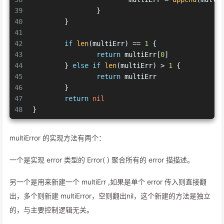
39
		}
40
	}
41
42
if
len
(multiErr) == 
1
 {
43
return
 multiErr[
0
]
44
	} 
else
if
len
(multiErr) > 
1
 {
45
return
 multiErr
46
	}
47
return
nil
48
}
multiError 的实现方法有两个：
一个是实现 error 类型的 Error( ) 聚合所有的 error 描描述。
另一个是用来新建一个 multiErr ,如果是单个 error 传入则直接翻
出，多个则新建 multiError，空则翻出nil，这个新建的方法是独立
的，与主要控制逻辑无关。