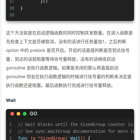
37
	}()
38
}
39
这个方法就是在启动逻辑函数的同时控制并发数量。在进入函数是
先检查上下文是否被取消，没有的话进行任务量加1，之后判断
option 中的 prelock 是否开启。开启的话直接判断是否到达信号
量，到达的话就阻塞等待信号量释放，没有的话继续启动
goroutine 去执行函数逻辑。如果是关闭的那么将直接启动
goroutine 但会在执行函数逻辑的时候进行信号量的判断来决定是
执行函数还是阻塞。最后函数执行完成进行信号量释放。
Wait
GO
1
// Wait blocks until the SizedGroup counter is z
2
// See sync.WaitGroup documentation for more inf
3
func
(g *SizedGroup)
Wait
()
 {