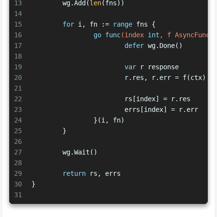
13
	wg.Add(
len
(fns))
14
15
for
 i, fn := 
range
 fns {
16
go
func
(index 
int
, f AsyncFunc)
17
defer
 wg.Done()
18
19
var
 r response
20
			r.res, r.err = f(ctx)
21
22
			rs[index] = r.res
23
			errs[index] = r.err
24
		}(i, fn)
25
	}
26
27
	wg.Wait()
28
29
return
 rs, errs
30
}
31