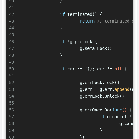
40
		}
41
42
if
 terminated() {
43
return
// terminated du
44
		}
45
46
if
 !g.preLock {
47
			g.sema.Lock()
48
		}
49
50
if
 err := f(); err != 
nil
 {
51
52
			g.errLock.Lock()
53
			g.err = g.err.
append
(er
54
			g.errLock.Unlock()
55
56
			g.errOnce.Do(
func
()
 { 
/
57
if
 g.cancel != 
58
					g.canc
59
				}
60
			})