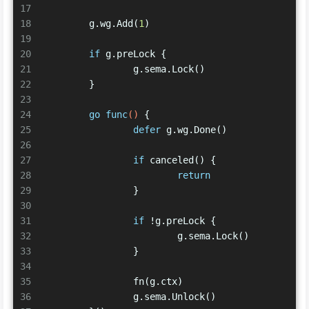
17
18
	g.wg.Add(
1
)
19
20
if
 g.preLock {
21
		g.sema.Lock()
22
	}
23
24
go
func
()
 {
25
defer
 g.wg.Done()
26
27
if
 canceled() {
28
return
29
		}
30
31
if
 !g.preLock {
32
			g.sema.Lock()
33
		}
34
35
		fn(g.ctx)
36
		g.sema.Unlock()