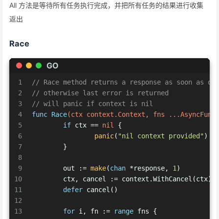
All 方法是等待所有任务执行完成，并把所有任务的结果进行收集
返出
Race
GO
1
// Race method returns a response as soon as on
2
// otherwise last error is returned
3
// will panic if context is nil
4
func
Race
(ctx context.Context, fns ...AsyncFunc
5
if
 ctx == 
nil
 {
6
panic
(
"nil context provided"
)
7
	}
8
9
	out := 
make
(
chan
 *response, 
1
)
10
	ctx, cancel := context.WithCancel(ctx)
11
defer
 cancel()
12
13
for
 i, fn := 
range
 fns {