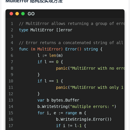
MultiError 结构及实现方法
GO
1
// MultiError allows returning a group of error
2
type
 MultiError []error
3
4
// Error returns a concatenated string of all c
5
func
(m MultiError)
Error
()
string
 {
6
	l := 
len
(m)
7
if
 l == 
0
 {
8
panic
(
"MultiError with no error
9
	}
10
if
 l == 
1
 {
11
panic
(
"MultiError with only 1 e
12
	}
13
var
 b bytes.Buffer
14
	b.WriteString(
"multiple errors: "
)
15
for
 i, e := 
range
 m {
16
		b.WriteString(e.Error())
17
if
 i != l
-1
 {