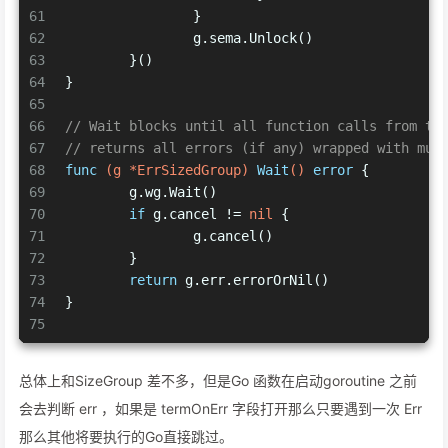
61
		}
62
		g.sema.Unlock()
63
	}()
64
}
65
66
// Wait blocks until all function calls from th
67
// returns all errors (if any) wrapped with mul
68
func
(g *ErrSizedGroup)
Wait
()
error
 {
69
	g.wg.Wait()
70
if
 g.cancel != 
nil
 {
71
		g.cancel()
72
	}
73
return
 g.err.errorOrNil()
74
}
75
总体上和SizeGroup 差不多，但是Go 函数在启动goroutine 之前
会去判断 err ，如果是 termOnErr 字段打开那么只要遇到一次 Err
那么其他将要执行的Go直接跳过。