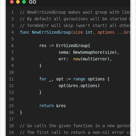
GO
1
// NewErrSizedGroup makes wait group with limit
2
// By default all goroutines will be started bu
3
// TermOnErr will skip (won't start) all other 
4
func
NewErrSizedGroup
(size 
int
, options ...Grou
5
6
	res := ErrSizedGroup{
7
		sema: NewSemaphore(size),
8
		err:  
new
(multierror),
9
	}
10
11
for
 _, opt := 
range
 options {
12
		opt(&res.options)
13
	}
14
15
return
 &res
16
}
17
18
// Go calls the given function in a new gorouti
19
// The first call to return a non-nil error can