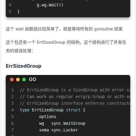
4
	g.wg.Wait()
5
}
这个 wait 函数就比较简单了，就是等待所有的 goroutine 结束
这个包还有一个 ErrSizedGroup 的结构，这个结构进行了并发任
务的错误处理：
ErrSizedGroup
GO
1
// ErrSizedGroup is a SizedGroup with error con
2
// Can work as regular errgrp.Group or with ear
3
// ErrSizedGroup interface enforces constructor
4
type
 ErrSizedGroup 
struct
 {
5
	options
6
	wg   sync.WaitGroup
7
	sema sync.Locker