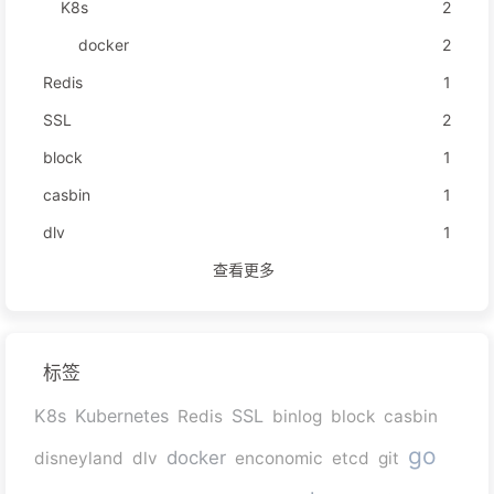
K8s
2
docker
2
Redis
1
SSL
2
block
1
casbin
1
dlv
1
查看更多
标签
K8s
Kubernetes
SSL
Redis
binlog
block
casbin
go
docker
disneyland
dlv
enconomic
etcd
git