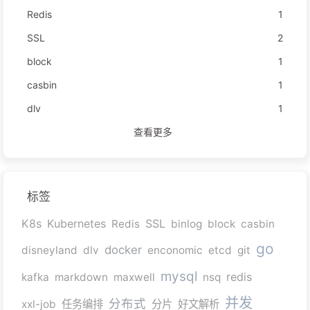
Redis
1
SSL
2
block
1
casbin
1
dlv
1
查看更多
标签
K8s
Kubernetes
SSL
Redis
binlog
block
casbin
go
docker
disneyland
dlv
enconomic
etcd
git
mysql
redis
kafka
markdown
maxwell
nsq
并发
分布式
xxl-job
任务编排
分片
好文解析