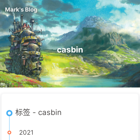
Mark's Blog
casbin
标签 - casbin
2021