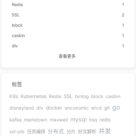
Redis
1
SSL
2
block
1
casbin
1
dlv
1
查看更多
标签
K8s
Kubernetes
SSL
Redis
binlog
block
casbin
go
docker
disneyland
dlv
enconomic
etcd
git
mysql
redis
kafka
markdown
maxwell
nsq
并发
分布式
xxl-job
任务编排
分片
好文解析