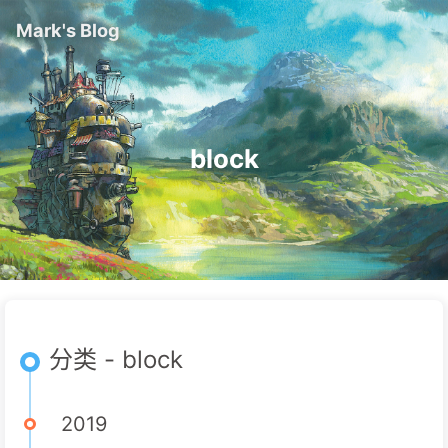
Mark's Blog
block
分类 - block
2019