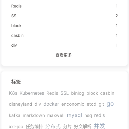
Redis
1
SSL
2
block
1
casbin
1
dlv
1
查看更多
标签
K8s
Kubernetes
SSL
Redis
binlog
block
casbin
go
docker
disneyland
dlv
enconomic
etcd
git
mysql
redis
kafka
markdown
maxwell
nsq
并发
分布式
xxl-job
任务编排
分片
好文解析