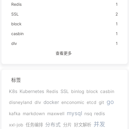
Redis
1
SSL
2
block
1
casbin
1
dlv
1
查看更多
标签
K8s
Kubernetes
SSL
Redis
binlog
block
casbin
go
docker
disneyland
dlv
enconomic
etcd
git
mysql
redis
kafka
markdown
maxwell
nsq
并发
分布式
xxl-job
任务编排
分片
好文解析