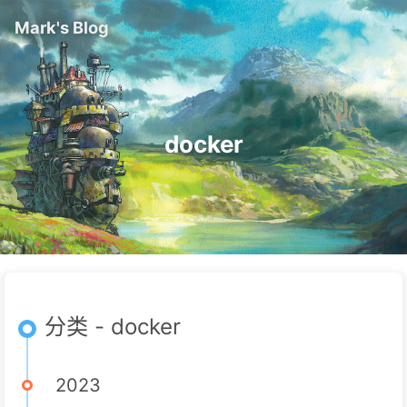
Mark's Blog
docker
分类 - docker
2023