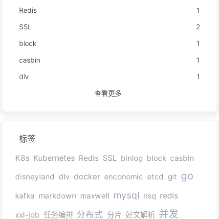
Redis
1
SSL
2
block
1
casbin
1
dlv
1
查看更多
标签
K8s
Kubernetes
SSL
Redis
binlog
block
casbin
go
docker
disneyland
dlv
enconomic
etcd
git
mysql
redis
kafka
markdown
maxwell
nsq
并发
分布式
xxl-job
任务编排
分片
好文解析