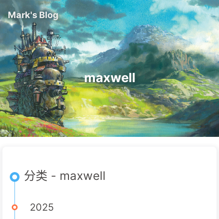
Mark's Blog
maxwell
分类 - maxwell
2025