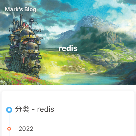
Mark's Blog
redis
分类 - redis
2022