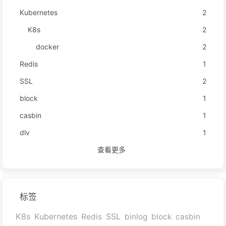
Kubernetes
2
K8s
2
docker
2
Redis
1
SSL
2
block
1
casbin
1
dlv
1
查看更多
标签
K8s
Kubernetes
SSL
Redis
binlog
block
casbin